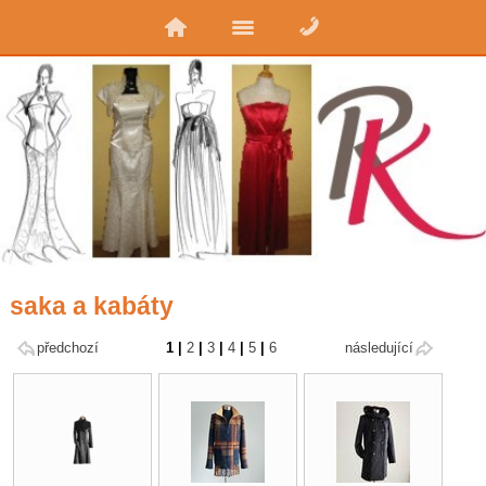
saka a kabáty
předchozí
1
|
2
|
3
|
4
|
5
|
6
následující